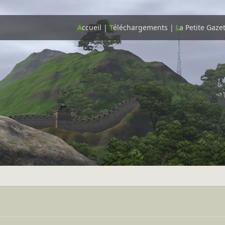
A
ccueil
|
T
éléchargements
|
L
a Petite Gaze