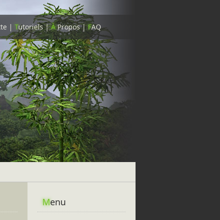
tte
|
T
utoriels
|
À
Propos
|
F
AQ
M
enu