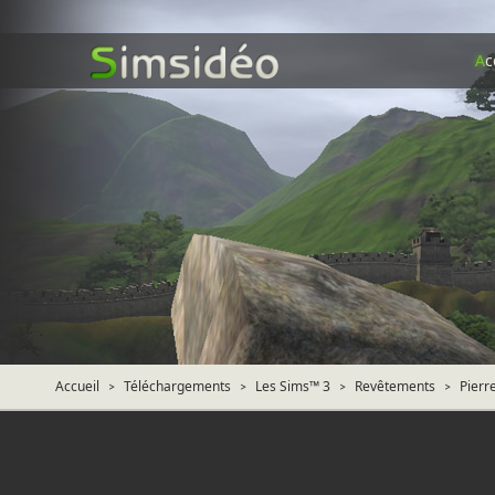
A
c
Accueil
Téléchargements
Les Sims™ 3
Revêtements
Pierr
>
>
>
>