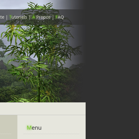
tte
|
T
utoriels
|
À
Propos
|
F
AQ
M
enu