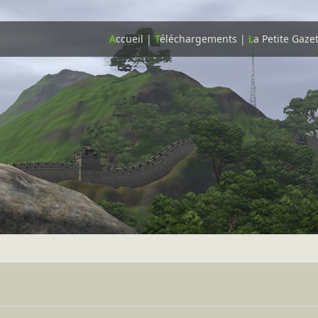
A
ccueil
|
T
éléchargements
|
L
a Petite Gaze