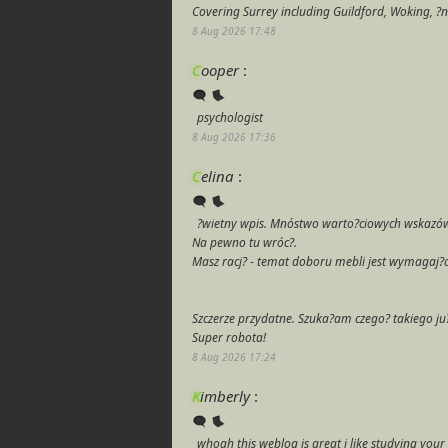
Covering Surrey including Guildford, Woking, ?
8 Aug 2026 17:48
C
ooper
:
psychologist
8 Aug 2026 17:36
C
elina
:
?wietny wpis. Mnóstwo warto?ciowych wskazówek.
Na pewno tu wróc?.
Masz racj? - temat doboru mebli jest wymagaj?c
Szczerze przydatne. Szuka?am czego? takiego ju? 
Super robota!
8 Aug 2026 17:24
K
imberly
:
whoah this weblog is great i like studying your 