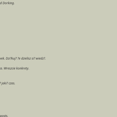
nd Dorking.
 Dzi?kuj? ?e dzielisz si? wiedz?.
a. Wreszcie konkrety.
jaki? czas.
posts.