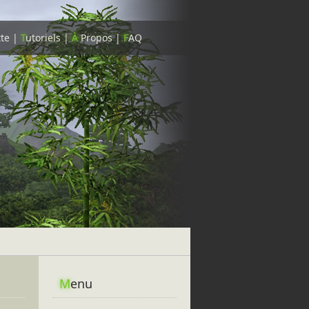
tte
|
T
utoriels
|
À
Propos
|
F
AQ
M
enu