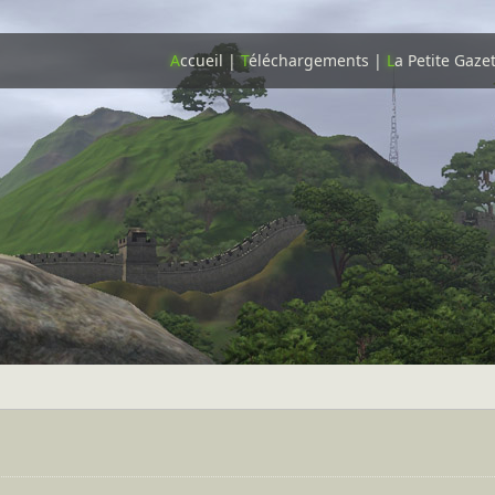
A
ccueil
|
T
éléchargements
|
L
a Petite Gaze