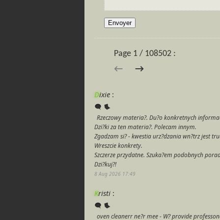
Page 1 / 108502 :
→
←
D
ixie
:
Rzeczowy materia?. Du?o konkretnych informac
Dzi?ki za ten materia?. Polecam innym.
Zgadzam si? - kwestia urz?dzania wn?trz jest tr
Wreszcie konkrety.
Szczerze przydatne. Szuka?em podobnych pora
Dzi?kuj?!
8 Aug 2026 17:49
K
risti
:
oven cleanerr ne?r mee - W? provide professonal