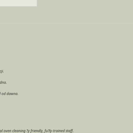
ji.
udna.
d od dawna.
 oven cleaning ?y friendly, fu?ly-trained staff.