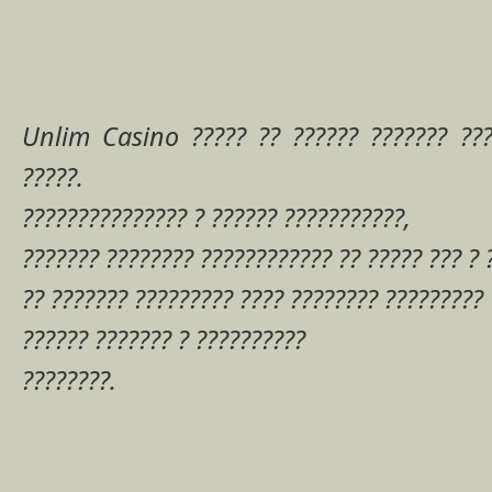
Unlim Casino ????? ?? ?????? ??????? ????
?????.
??????????????? ? ?????? ???????????,
??????? ???????? ???????????? ?? ????? ??? ? 
?? ??????? ????????? ???? ???????? ?????????
?????? ??????? ? ??????????
????????.