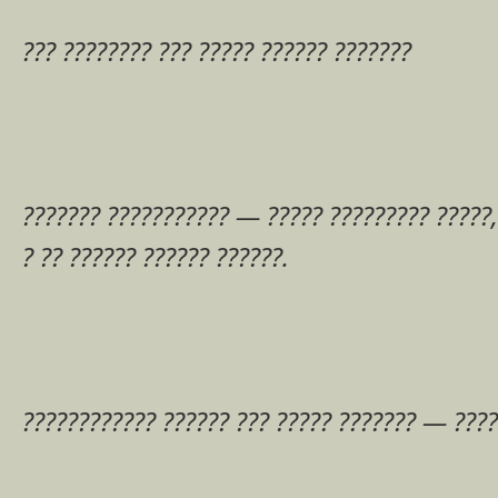
??? ???????? ??? ????? ?????? ???????
??????? ??????????? — ????? ????????? ?????,
? ?? ?????? ?????? ??????.
???????????? ?????? ??? ????? ??????? — ????