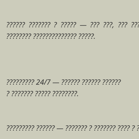
?????? ??????? ? ????? — ??? ???, ??? ???
???????? ?????????????? ?????.
????????? 24/7 — ?????? ?????? ??????
? ??????? ????? ????????.
????????? ?????? — ??????? ? ??????? ???? ? ?