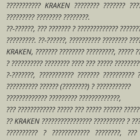
??????????? KRAKEN ???????? ??????? ????
????????? ???????? ????????.
??-??????, ??? ??????? ? ????????????? ??????
?????????. ??-??????, ?????????? ???????? ???
KRAKEN, ??????? ???????? ?????????, ????? ?
? ?????????? ???????? ???? ??? ????? ????????
?-???????, ??????????? ??????? ?????????? 
?????????? ?????? (????????) ? ???????????
????????????? ????????? ?????????????,
??? ???????????? ????? ??? ????? ?????? ?????
?? KRAKEN ???????????????? ?????????? ? ??
?????????? ? ???????????? ????????, ???