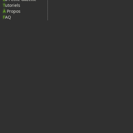
T
utoriels
À
Propos
F
AQ