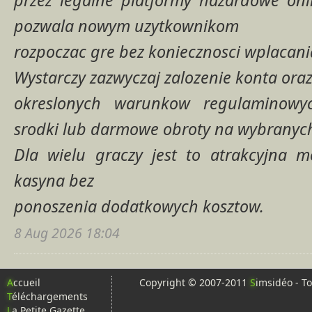
przez legalne platformy hazardowe onl
pozwala nowym uzytkownikom
rozpoczac gre bez koniecznosci wplacan
Wystarczy zazwyczaj zalozenie konta oraz
okreslonych warunkow regulaminow
srodki lub darmowe obroty na wybranyc
Dla wielu graczy jest to atrakcyjna m
kasyna bez
ponoszenia dodatkowych kosztow.
8 Aug 2026 18:04
A
ccueil
Copyright © 2007-2011
S
imsidéo - To
T
éléchargements
L
a Petite Gazette