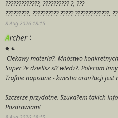
?????????????, ?????????? ?, ???
?????????, ?????????? ????? ?????????????, ??
8 Aug 2026 18:15
:
A
rcher
Ciekawy materia?. Mnóstwo konkretnyc
Super ?e dzielisz si? wiedz?. Polecam inn
Trafnie napisane - kwestia aran?acji jest
Szczerze przydatne. Szuka?em takich inf
Pozdrawiam!
8 Aug 2026 18:15