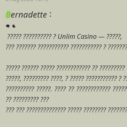
:
B
ernadette
????? ?????????? ? Unlim Casino — ?????,
??? ??????? ??????????? ??????????? ? ???????
????? ?????? ????? ???????????? ?? ????????? 
?????, ????????? ????, ? ????? ??????????? ? ?
?????????? ?????. ???? ?? ???????????? ?????
?? ????????? ???
??? ??? ?????????????? ????? ???????? ??????