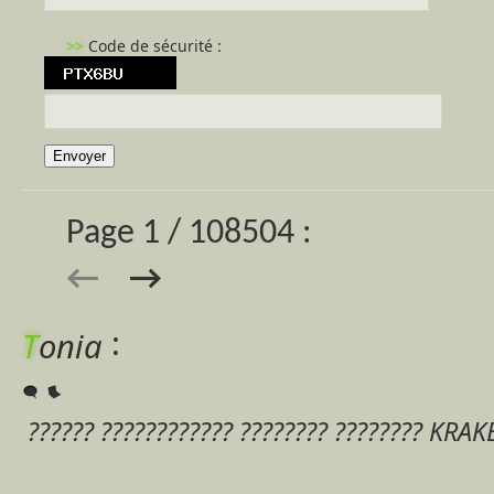
>>
Code de sécurité :
Page 1 / 108504 :
→
←
:
T
onia
?????? ???????????? ???????? ???????? KRA