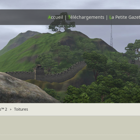
A
ccueil
|
T
éléchargements
|
L
a Petite Gaze
s™ 2
Toitures
>