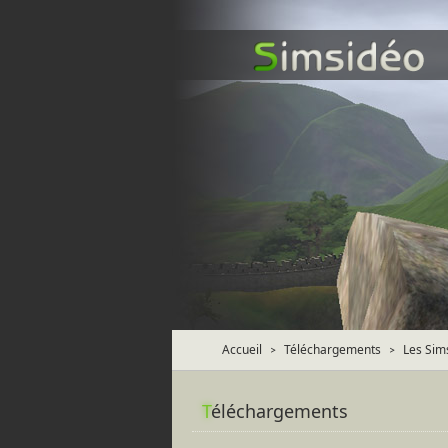
Accueil
Téléchargements
Les Sim
>
>
T
éléchargements