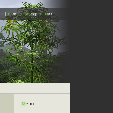
tte
|
T
utoriels
|
À
Propos
|
F
AQ
M
enu