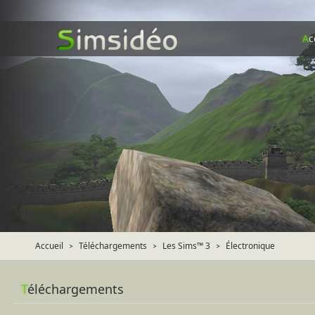
A
c
Accueil
Téléchargements
Les Sims™ 3
Électronique
>
>
>
T
éléchargements