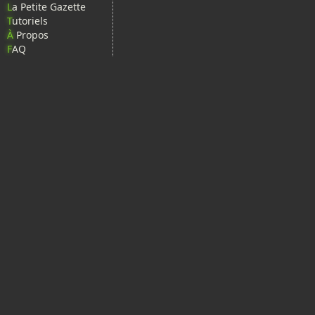
L
a Petite Gazette
T
utoriels
À
Propos
F
AQ