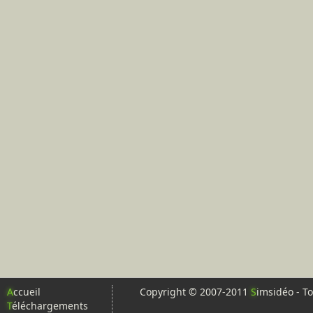
A
ccueil
Copyright © 2007-2011
S
imsidéo - To
T
éléchargements