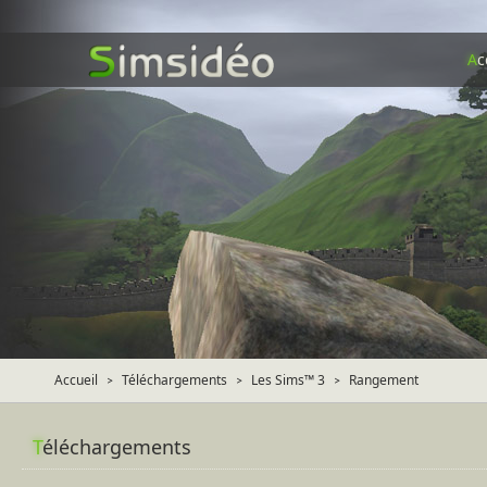
A
c
Accueil
Téléchargements
Les Sims™ 3
Rangement
>
>
>
T
éléchargements