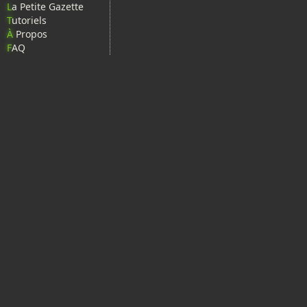
L
a Petite Gazette
T
utoriels
À
Propos
F
AQ