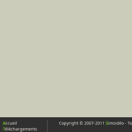
A
ccueil
Copyright © 2007-2011
S
imsidéo - To
T
éléchargements