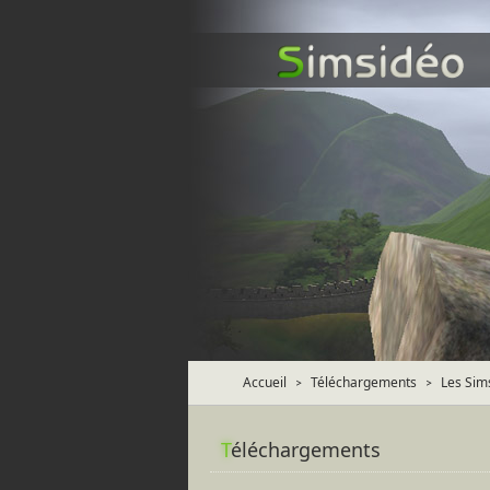
Accueil
Téléchargements
Les Sim
>
>
T
éléchargements