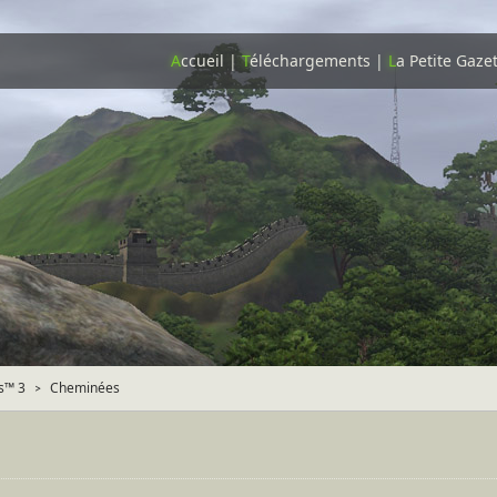
A
ccueil
|
T
éléchargements
|
L
a Petite Gaze
s™ 3
Cheminées
>