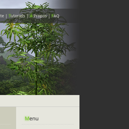
tte
|
T
utoriels
|
À
Propos
|
F
AQ
M
enu