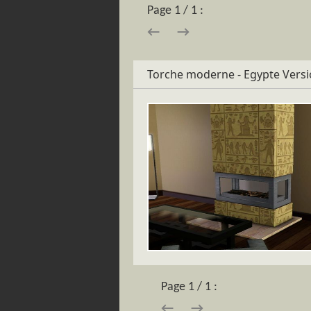
Page 1 / 1 :
→
←
Torche moderne - Egypte Vers
Page 1 / 1 :
→
←