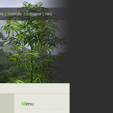
tte
|
T
utoriels
|
À
Propos
|
F
AQ
M
enu