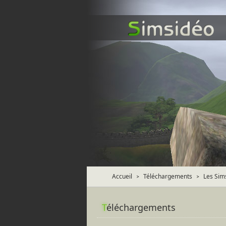
Accueil
Téléchargements
Les Sim
>
>
T
éléchargements