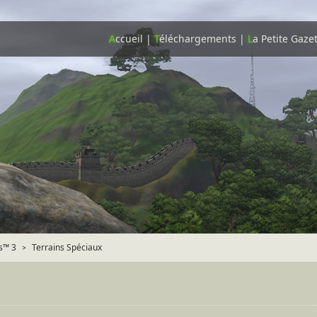
A
ccueil
|
T
éléchargements
|
L
a Petite Gaze
s™ 3
Terrains Spéciaux
>