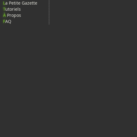
L
a Petite Gazette
T
utoriels
À
Propos
F
AQ