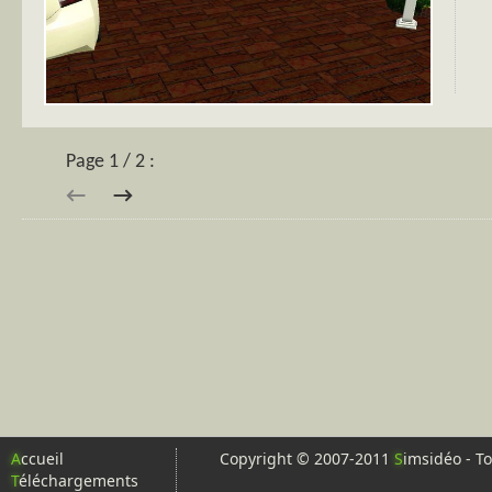
Page 1 / 2 :
→
←
A
ccueil
Copyright © 2007-2011
S
imsidéo - To
T
éléchargements