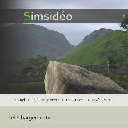
A
c
Accueil
Téléchargements
Les Sims™ 3
Revêtements
>
>
>
T
éléchargements